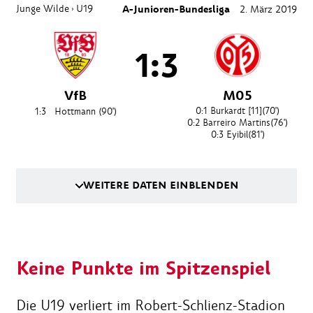
Junge Wilde
U19
A-Junioren-Bundesliga
2. März 2019
›
1:3
VfB
M05
0:1
Burkardt [11]
(70')
1:3
Hottmann
(90')
0:2
Barreiro Martins
(76')
0:3
Eyibil
(81')
WEITERE DATEN EINBLENDEN
Keine Punkte im Spitzenspiel
Die U19 verliert im Robert-Schlienz-Stadion