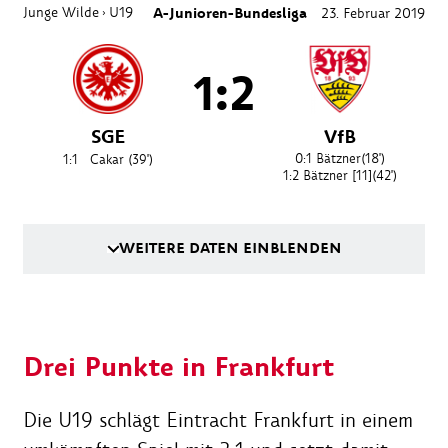
Junge Wilde
U19
A-Junioren-Bundesliga
23. Februar 2019
›
1:2
SGE
VfB
0:1
Bätzner
(18')
1:1
Cakar
(39')
1:2
Bätzner [11]
(42')
WEITERE DATEN EINBLENDEN
Drei Punkte in Frankfurt
Die U19 schlägt Eintracht Frankfurt in einem