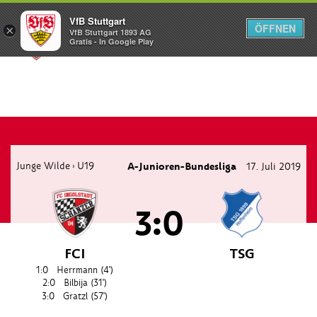
VfB Stuttgart
ÖFFNEN
×
VfB Stuttgart 1893 AG
Menü
Gratis - In Google Play
Junge Wilde
U19
A-Junioren-Bundesliga
17. Juli 2019
›
3:0
FCI
TSG
1:0
Herrmann
(4')
2:0
Bilbija
(31')
3:0
Gratzl
(57')