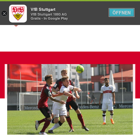
VfB Stuttgart
ÖFFNEN
×
VfB Stuttgart 1893 AG
Menü
Gratis - In Google Play