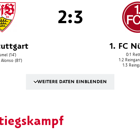
2:3
tuttgart
1. FC N
0:1
Ret
smel
(14')
1:2
Reingans
 Alonso
(81')
1:3
Reing
WEITERE DATEN EINBLENDEN
tiegskampf