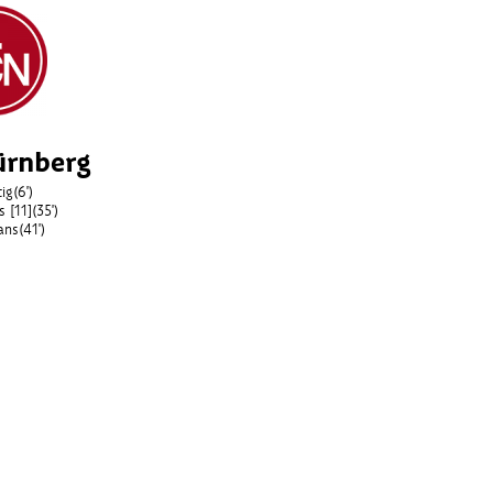
ürnberg
tig
(6')
 [11]
(35')
ans
(41')