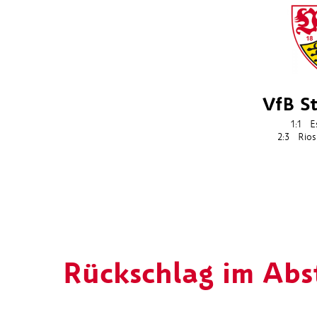
VfB S
1:1
E
2:3
Rios
Rückschlag im Abs