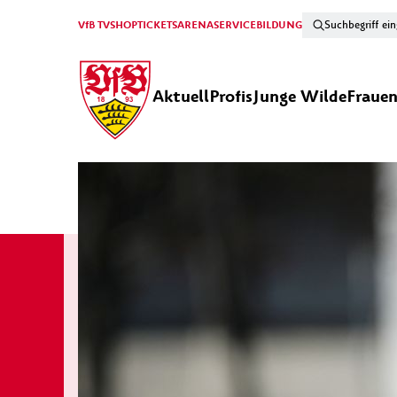
VfB TV
SHOP
TICKETS
ARENA
SERVICE
BILDUNG
Aktuell
Profis
Junge Wilde
Fraue