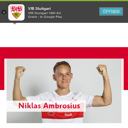
VfB Stuttgart
ÖFFNEN
×
VfB Stuttgart 1893 AG
Menü
Gratis - In Google Play
Niklas Ambrosius