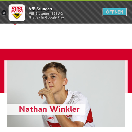
VfB Stuttgart
ÖFFNEN
×
VfB Stuttgart 1893 AG
Menü
Gratis - In Google Play
Nathan Winkler