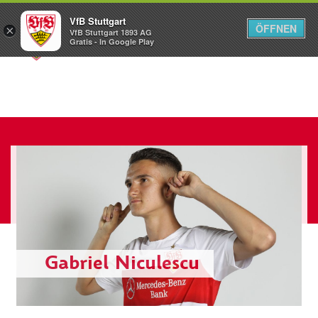
VfB Stuttgart
ÖFFNEN
×
VfB Stuttgart 1893 AG
Menü
Gratis - In Google Play
Gabriel Niculescu