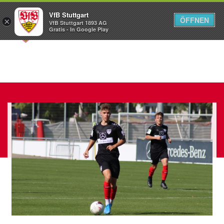
VfB Stuttgart
ÖFFNEN
×
VfB Stuttgart 1893 AG
Menü
Gratis - In Google Play