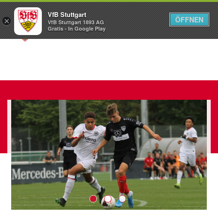
VfB Stuttgart
ÖFFNEN
×
VfB Stuttgart 1893 AG
Menü
Gratis - In Google Play