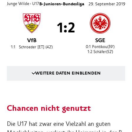
Junge Wilde
U17
B-Junioren-Bundesliga
29. September 2019
›
1:2
VfB
SGE
0:1
Pontikou
(39')
1:1
Schroeder [ET]
(42')
1:2
Schäfer
(52')
WEITERE DATEN EINBLENDEN
Chancen nicht genutzt
Die U17 hat zwar eine Vielzahl an guten