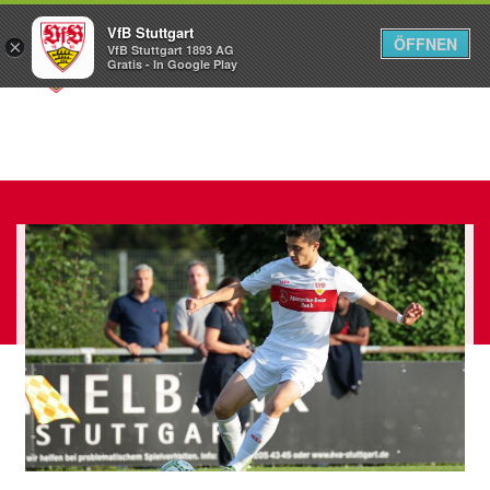
VfB Stuttgart
ÖFFNEN
×
VfB Stuttgart 1893 AG
Menü
Gratis - In Google Play