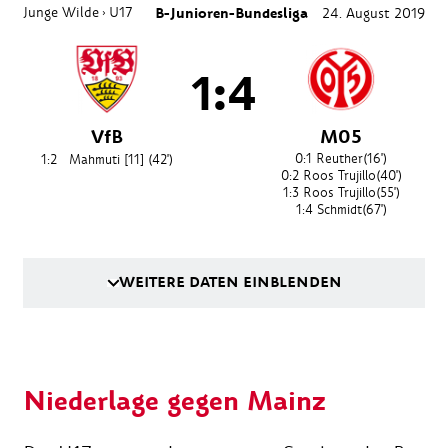
Junge Wilde
U17
B-Junioren-Bundesliga
24. August 2019
›
1:4
VfB
M05
0:1
Reuther
(16')
1:2
Mahmuti [11]
(42')
0:2
Roos Trujillo
(40')
1:3
Roos Trujillo
(55')
1:4
Schmidt
(67')
WEITERE DATEN EINBLENDEN
Niederlage gegen Mainz