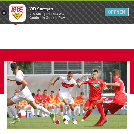
VfB Stuttgart
ÖFFNEN
×
VfB Stuttgart 1893 AG
Menü
Gratis - In Google Play