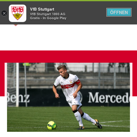
VfB Stuttgart
ÖFFNEN
×
VfB Stuttgart 1893 AG
Menü
Gratis - In Google Play