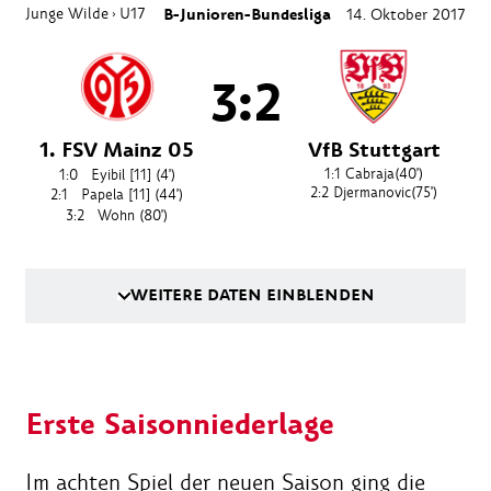
Junge Wilde
U17
B-Junioren-Bundesliga
14. Oktober 2017
›
3:2
1. FSV Mainz 05
VfB Stuttgart
1:1
Cabraja
(40')
1:0
Eyibil [11]
(4')
2:2
Djermanovic
(75')
2:1
Papela [11]
(44')
3:2
Wohn
(80')
WEITERE DATEN EINBLENDEN
Erste Saisonniederlage
Im achten Spiel der neuen Saison ging die