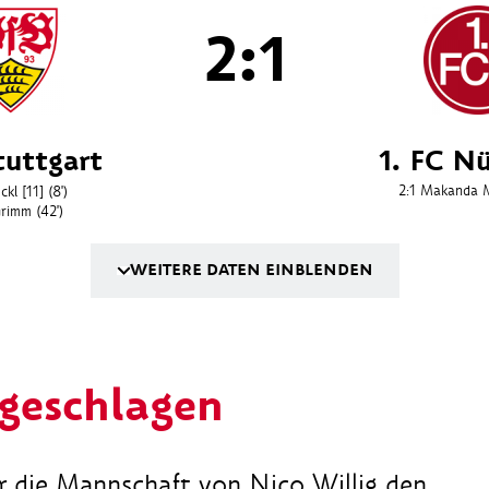
2:1
tuttgart
1. FC N
2:1
Makanda 
ckl [11]
(8')
rimm
(42')
WEITERE DATEN EINBLENDEN
geschlagen
hr die Mannschaft von Nico Willig den