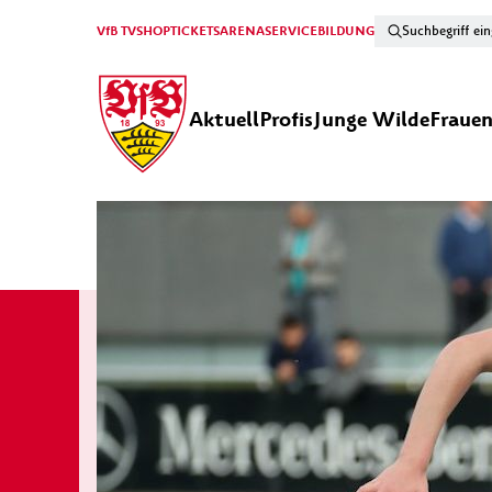
VfB TV
SHOP
TICKETS
ARENA
SERVICE
BILDUNG
Aktuell
Profis
Junge Wilde
Fraue