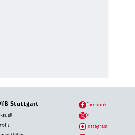
VfB Stuttgart
Facebook
ktuell
X
rofis
Instagram
unge Wilde