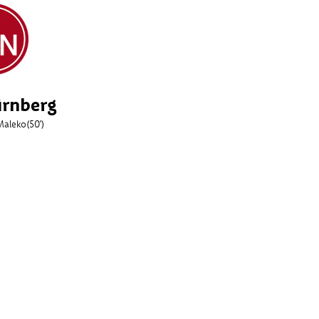
ürnberg
Maleko
(50')