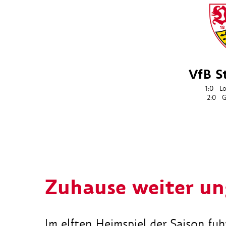
VfB S
1:0
Lo
2:0
G
Zuhause weiter un
Im elften Heimspiel der Saison fu