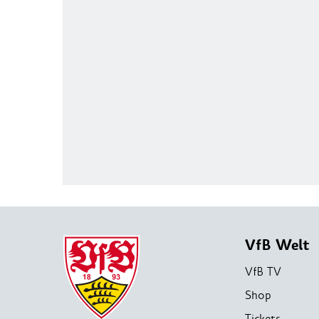
VfB Welt
VfB TV
Shop
Tickets