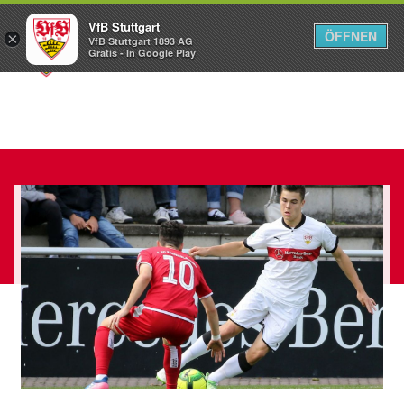
VfB Stuttgart
ÖFFNEN
×
VfB Stuttgart 1893 AG
Menü
Gratis - In Google Play