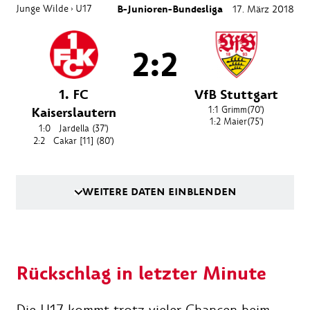
Junge Wilde
U17
B-Junioren-Bundesliga
17. März 2018
›
2:2
1. FC
VfB Stuttgart
Kaiserslautern
1:1
Grimm
(70')
1:2
Maier
(75')
1:0
Jardella
(37')
2:2
Cakar [11]
(80')
WEITERE DATEN EINBLENDEN
Rückschlag in letzter Minute