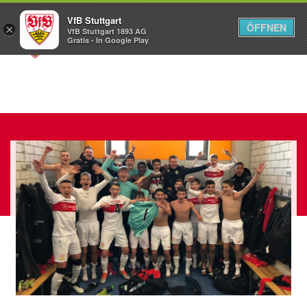
VfB Stuttgart
ÖFFNEN
×
VfB Stuttgart 1893 AG
Menü
Gratis - In Google Play