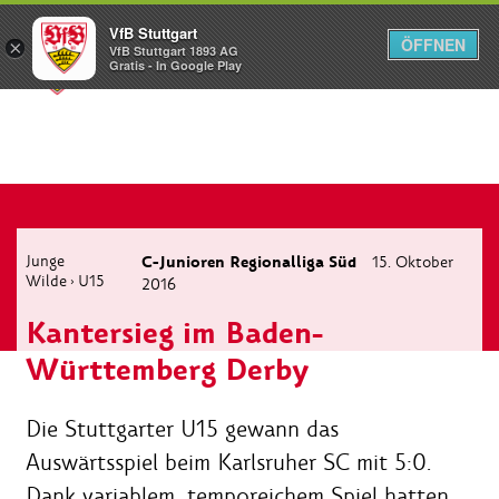
VfB Stuttgart
ÖFFNEN
×
VfB Stuttgart 1893 AG
Menü
Gratis - In Google Play
Junge
C-Junioren Regionalliga Süd
15. Oktober
Wilde
U15
›
2016
Kantersieg im Baden-
Württemberg Derby
Die Stuttgarter U15 gewann das
Auswärtsspiel beim Karlsruher SC mit 5:0.
Dank variablem, temporeichem Spiel hatten