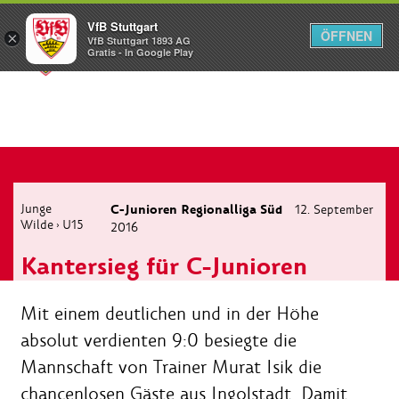
VfB Stuttgart
ÖFFNEN
×
VfB Stuttgart 1893 AG
Menü
Gratis - In Google Play
Junge
C-Junioren Regionalliga Süd
12. September
Wilde
U15
›
2016
Kantersieg für C-Junioren
Mit einem deutlichen und in der Höhe
absolut verdienten 9:0 besiegte die
Mannschaft von Trainer Murat Isik die
chancenlosen Gäste aus Ingolstadt. Damit