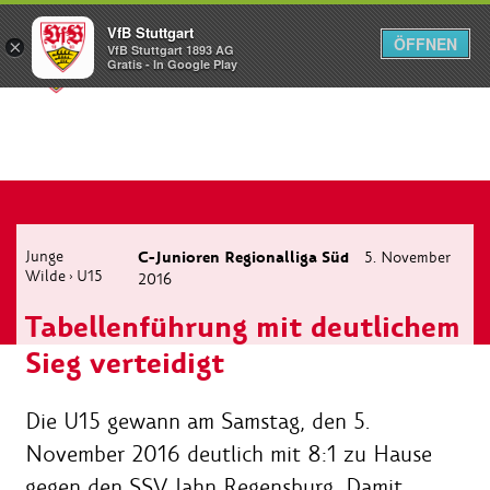
VfB Stuttgart
ÖFFNEN
×
VfB Stuttgart 1893 AG
Menü
Gratis - In Google Play
Junge
C-Junioren Regionalliga Süd
5. November
Wilde
U15
›
2016
Tabellenführung mit deutlichem
Sieg verteidigt
Die U15 gewann am Samstag, den 5.
November 2016 deutlich mit 8:1 zu Hause
gegen den SSV Jahn Regensburg. Damit