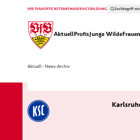
VfB TV
SHOP
TICKETS
ARENA
SERVICE
BILDUNG
Aktuell
Profis
Junge Wilde
Fraue
Aktuell
News-Archiv
›
Karlsruh