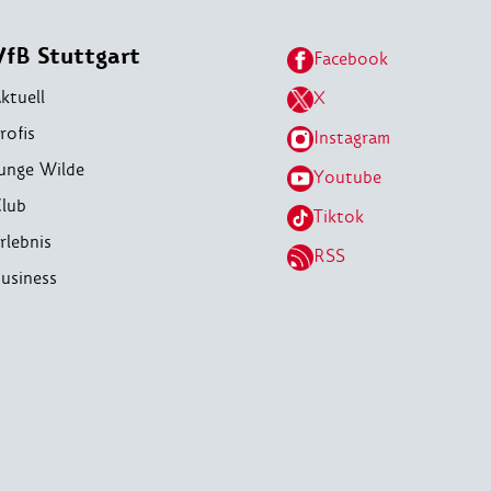
VfB Stuttgart
Facebook
ktuell
X
rofis
Instagram
unge Wilde
Youtube
lub
Tiktok
rlebnis
RSS
usiness