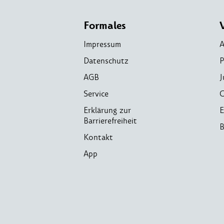
Formales
Impressum
A
Datenschutz
P
AGB
J
Service
C
Erklärung zur
E
Barrierefreiheit
B
Kontakt
App