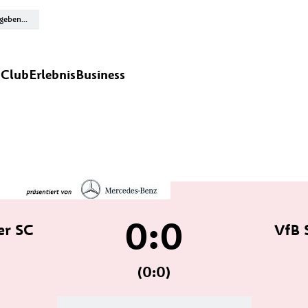
n
Club
Erlebnis
Business
0:0
er SC
VfB 
(0:0)