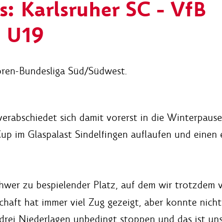
s: Karlsruher SC - VfB
t U19
oren-Bundesliga Süd/Südwest.
erabschiedet sich damit vorerst in die Winterpause
p im Glaspalast Sindelfingen auflaufen und einen
hwer zu bespielender Platz, auf dem wir trotzdem v
haft hat immer viel Zug gezeigt, aber konnte nicht
n drei Niederlagen unbedingt stoppen und das ist u