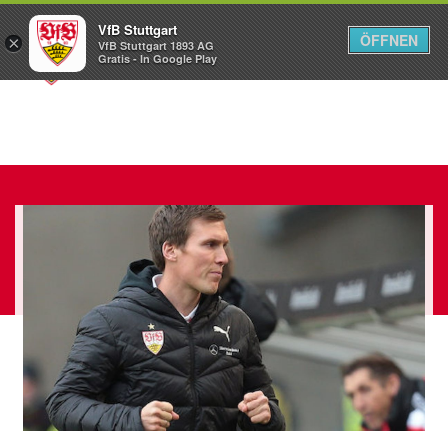
VfB Stuttgart
ÖFFNEN
×
VfB Stuttgart 1893 AG
Menü
Gratis - In Google Play