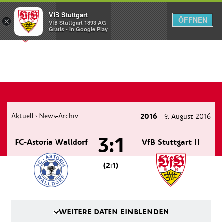
VfB Stuttgart
ÖFFNEN
×
VfB Stuttgart 1893 AG
Menü
Gratis - In Google Play
Aktuell
News-Archiv
2016
9. August 2016
›
3:1
FC-Astoria Walldorf
VfB Stuttgart II
(2:1)
WEITERE DATEN EINBLENDEN