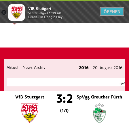
VfB Stuttgart
ÖFFNEN
×
VfB Stuttgart 1893 AG
Menü
Gratis - In Google Play
Aktuell
News-Archiv
2016
20. August 2016
›
3:2
VfB Stuttgart
SpVgg Greuther Fürth
(1:1)