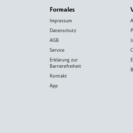
Formales
Impressum
A
Datenschutz
P
AGB
J
Service
C
Erklärung zur
E
Barrierefreiheit
B
Kontakt
App