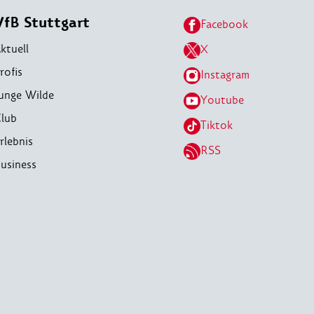
VfB Stuttgart
Facebook
ktuell
X
rofis
Instagram
unge Wilde
Youtube
lub
Tiktok
rlebnis
RSS
usiness