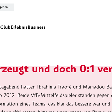
n
Club
Erlebnis
Business
zeugt und doch 0:1 ver
tagabend hatten Ibrahima Traoré und Mamadou Bah 
p 2012. Beide VfB-Mittelfeldspieler standen gegen d
rmation eines Teams, das klar das bessere war und d