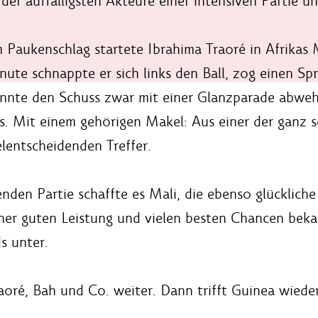
 der auffälligsten Akteure einer intensiven Partie u
 Paukenschlag startete Ibrahima Traoré in Afrikas 
nute schnappte er sich links den Ball, zog einen Sp
nnte den Schuss zwar mit einer Glanzparade abweh
as. Mit einem gehörigen Makel: Aus einer der ganz s
lentscheidenden Treffer.
den Partie schaffte es Mali, die ebenso glücklich
ner guten Leistung und vielen besten Chancen bekam
s unter.
oré, Bah und Co. weiter. Dann trifft Guinea wiede