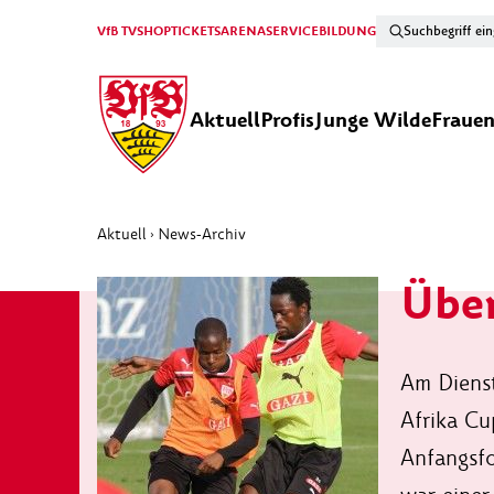
VfB TV
SHOP
TICKETS
ARENA
SERVICE
BILDUNG
Aktuell
Profis
Junge Wilde
Fraue
Aktuell
News-Archiv
›
Über
Am Diens
Afrika Cu
Anfangsfo