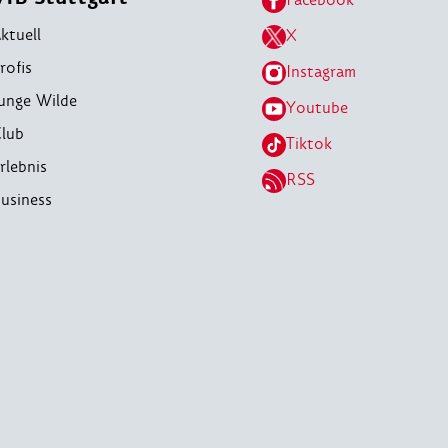
ktuell
X
rofis
Instagram
unge Wilde
Youtube
lub
Tiktok
rlebnis
RSS
usiness