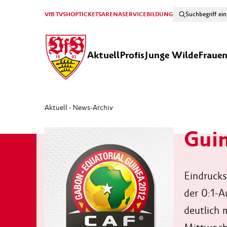
VfB TV
SHOP
TICKETS
ARENA
SERVICE
BILDUNG
Aktuell
Profis
Junge Wilde
Fraue
Aktuell
News-Archiv
›
Guin
Eindrucks
der 0:1-A
deutlich 