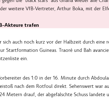
gegen die "black stars" aus Ghana wieder alle Chanc
t der weitere VfB-Vertreter, Arthur Boka, mit der Elf
B-Akteure trafen
sich auch noch kurz vor der Halbzeit durch eine ro
 zur Startformation Guineas. Traoré und Bah avanc
tzenliste ein.
Vorbereiter des 1:0 in der 16. Minute durch Abdoul
reistoß nach dem Rotfoul direkt. Sehenswert war 
24 Metern drauf, der abgefälschte Schuss landete u