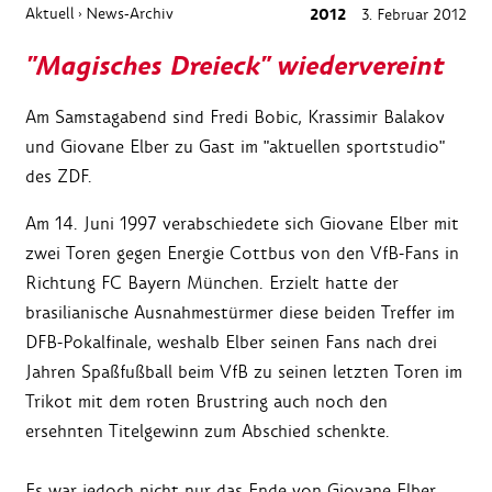
Aktuell
News-Archiv
2012
3. Februar 2012
›
"Magisches Dreieck" wiedervereint
Am Samstagabend sind Fredi Bobic, Krassimir Balakov
und Giovane Elber zu Gast im "aktuellen sportstudio"
des ZDF.
Am 14. Juni 1997 verabschiedete sich Giovane Elber mit
zwei Toren gegen Energie Cottbus von den VfB-Fans in
Richtung FC Bayern München. Erzielt hatte der
brasilianische Ausnahmestürmer diese beiden Treffer im
DFB-Pokalfinale, weshalb Elber seinen Fans nach drei
Jahren Spaßfußball beim VfB zu seinen letzten Toren im
Trikot mit dem roten Brustring auch noch den
ersehnten Titelgewinn zum Abschied schenkte.
Es war jedoch nicht nur das Ende von Giovane Elber