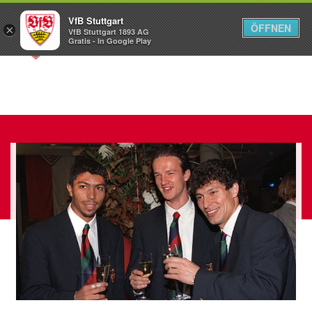
VfB Stuttgart
ÖFFNEN
×
VfB Stuttgart 1893 AG
Menü
Gratis - In Google Play