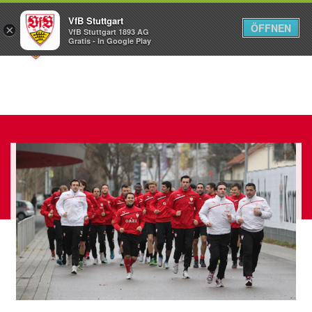
VfB Stuttgart
ÖFFNEN
×
VfB Stuttgart 1893 AG
Menü
Gratis - In Google Play