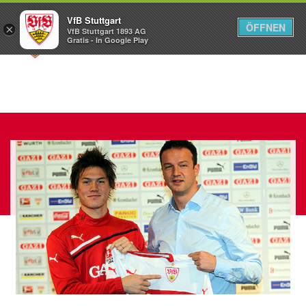
VfB Stuttgart
ÖFFNEN
×
VfB Stuttgart 1893 AG
Menü
Gratis - In Google Play