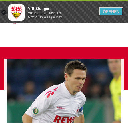
VfB Stuttgart
ÖFFNEN
×
VfB Stuttgart 1893 AG
Menü
Gratis - In Google Play