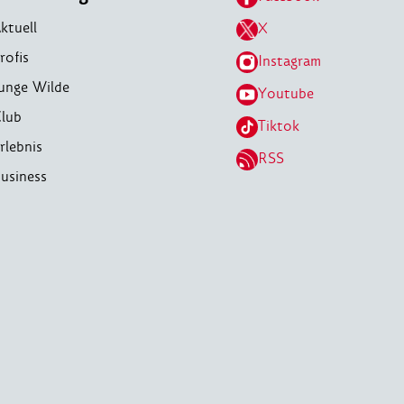
ktuell
X
rofis
Instagram
unge Wilde
Youtube
lub
Tiktok
rlebnis
RSS
usiness