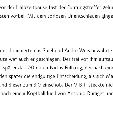
or der Halbzeitpause fast der Führungstreffer gelun
ten vorbei. Mit dem torlosen Unentschieden gingen
rder dominierte das Spiel und André Weis bewahrte
te war auch er geschlagen. Der frei vor ihm auftauc
später das 2:0 durch Niclas Füllkrug, der nach eine
den später die endgültige Entscheidung, als sich 
 und dieser zum 3:0 einschob. Der VfB II steckte n
e nach einem Kopfballduell von Antonio Rüdiger u