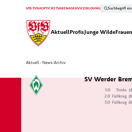
VfB TV
SHOP
TICKETS
ARENA
SERVICE
BILDUNG
Aktuell
Profis
Junge Wilde
Fraue
Aktuell
News-Archiv
›
SV Werder Brem
1:0
Trinks
(
2:0
Füllkrug
(
3:0
Füllkrug
(