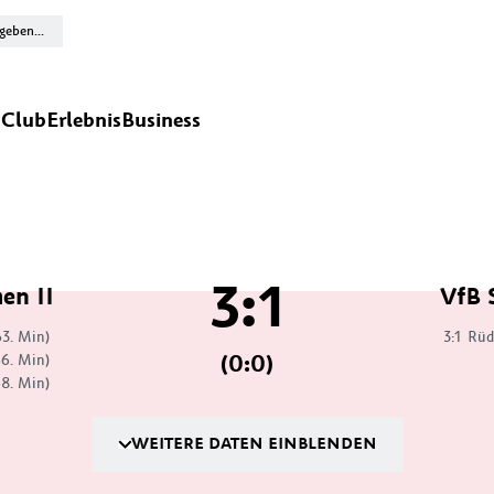
n
Club
Erlebnis
Business
3:1
en II
VfB 
63. Min)
3:1
Rüd
(0:0)
66. Min)
68. Min)
WEITERE DATEN EINBLENDEN