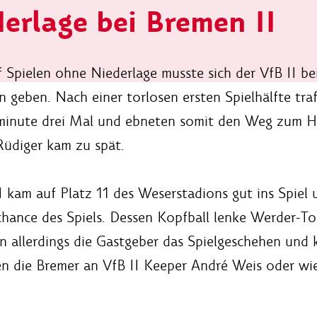
erlage bei Bremen II
 Spielen ohne Niederlage musste sich der VfB II b
n geben. Nach einer torlosen ersten Spielhälfte tr
minute drei Mal und ebneten somit den Weg zum He
üdiger kam zu spät.
I kam auf Platz 11 des Weserstadions gut ins Spiel
chance des Spiels. Dessen Kopfball lenke Werder-To
 allerdings die Gastgeber das Spielgeschehen und 
en die Bremer an VfB II Keeper André Weis oder w