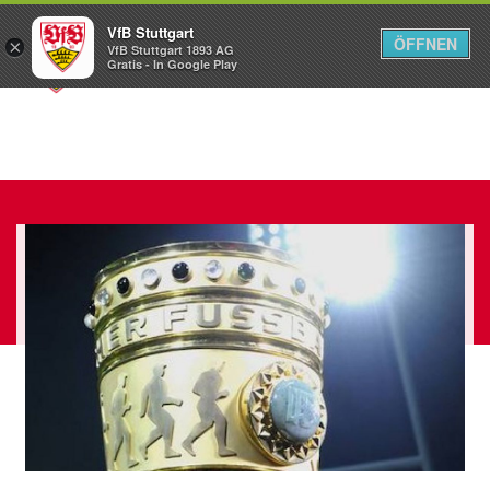
VfB Stuttgart
ÖFFNEN
×
VfB Stuttgart 1893 AG
Menü
Gratis - In Google Play