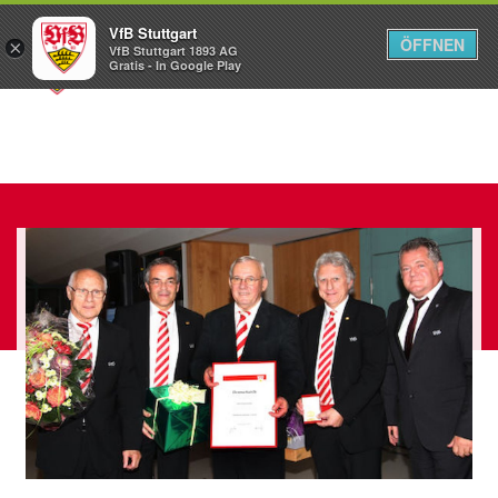
VfB Stuttgart
ÖFFNEN
×
VfB Stuttgart 1893 AG
Menü
Gratis - In Google Play