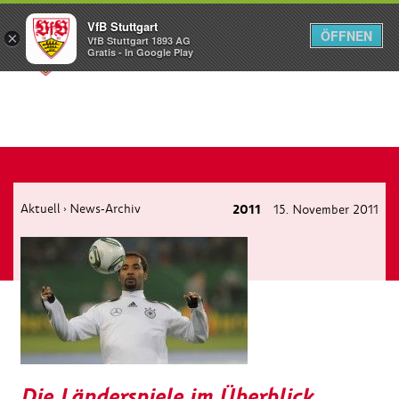
VfB Stuttgart
ÖFFNEN
×
VfB Stuttgart 1893 AG
Menü
Gratis - In Google Play
Aktuell
News-Archiv
2011
15. November 2011
›
Die Länderspiele im Überblick