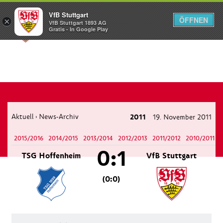
VfB Stuttgart
ÖFFNEN
×
VfB Stuttgart 1893 AG
Menü
Gratis - In Google Play
Aktuell
News-Archiv
2011
19. November 2011
›
2015/2016
2014/2015
2013/2014
2012/2013
2011/2012
2010/2011
0:1
TSG Hoffenheim
VfB Stuttgart
(0:0)