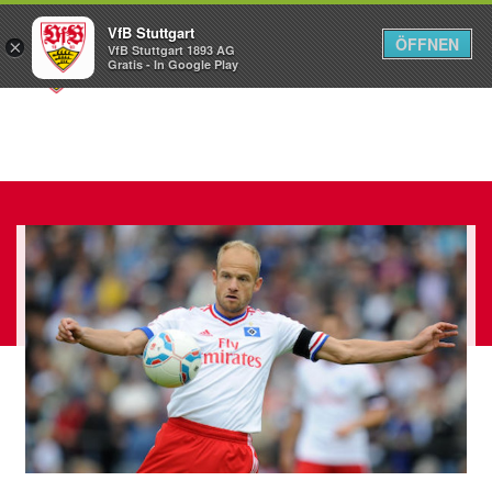
VfB Stuttgart
ÖFFNEN
×
VfB Stuttgart 1893 AG
Menü
Gratis - In Google Play