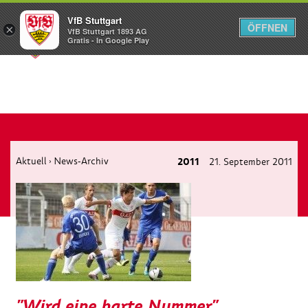
VfB Stuttgart
ÖFFNEN
×
VfB Stuttgart 1893 AG
Menü
Gratis - In Google Play
Aktuell
News-Archiv
2011
21. September 2011
›
"Wird eine harte Nummer"