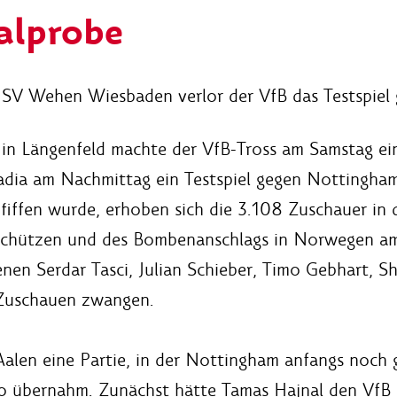
alprobe
 SV Wehen Wiesbaden verlor der VfB das Testspiel 
r in Längenfeld machte der VfB-Tross am Samstag e
ia am Nachmittag ein Testspiel gegen Nottingham F
fiffen wurde, erhoben sich die 3.108 Zuschauer in 
chützen und des Bombenanschlags in Norwegen am 
enen Serdar Tasci, Julian Schieber, Timo Gebhart, 
Zuschauen zwangen.
 Aalen eine Partie, in der Nottingham anfangs noch 
 übernahm. Zunächst hätte Tamas Hajnal den VfB i