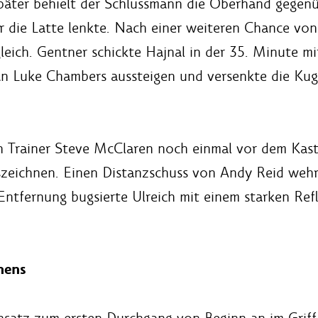
später behielt der Schlussmann die Oberhand gegenü
 die Latte lenkte. Nach einer weiteren Chance von
leich. Gentner schickte Hajnal in der 35. Minute m
n Luke Chambers aussteigen und versenkte die Kuge
 Trainer Steve McClaren noch einmal vor dem Kast
zeichnen. Einen Distanzschuss von Andy Reid wehrt
ntfernung bugsierte Ulreich mit einem starken Ref
hens
nsatz zum ersten Durchgang von Beginn an im Griff,