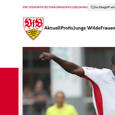
VfB TV
SHOP
TICKETS
ARENA
SERVICE
BILDUNG
Aktuell
Profis
Junge Wilde
Fraue