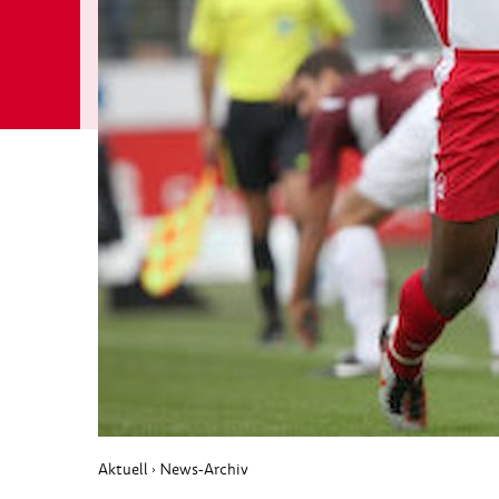
Aktuell
News-Archiv
›