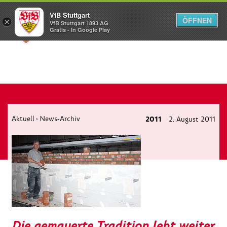
VfB Stuttgart
ÖFFNEN
×
VfB Stuttgart 1893 AG
Menü
Gratis - In Google Play
Aktuell
News-Archiv
2011
2. August 2011
›
Die gemauerte Tradition lebt weiter