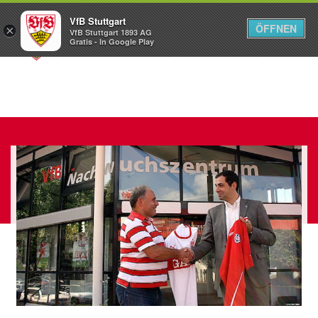
VfB Stuttgart
ÖFFNEN
×
VfB Stuttgart 1893 AG
Menü
Gratis - In Google Play