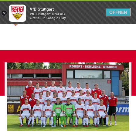
VfB Stuttgart
ÖFFNEN
×
VfB Stuttgart 1893 AG
Menü
Gratis - In Google Play