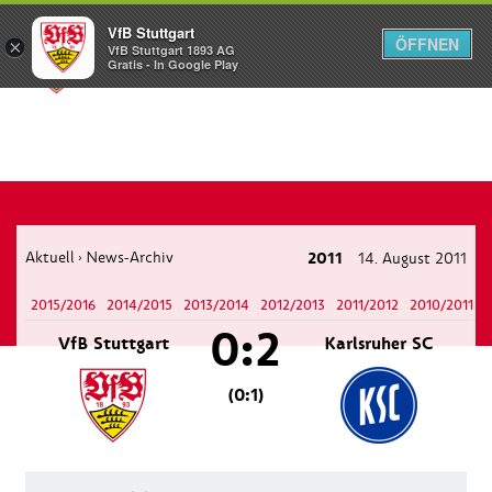
VfB Stuttgart
ÖFFNEN
×
VfB Stuttgart 1893 AG
Menü
Gratis - In Google Play
Aktuell
News-Archiv
2011
14. August 2011
›
2015/2016
2014/2015
2013/2014
2012/2013
2011/2012
2010/2011
0:2
VfB Stuttgart
Karlsruher SC
(0:1)