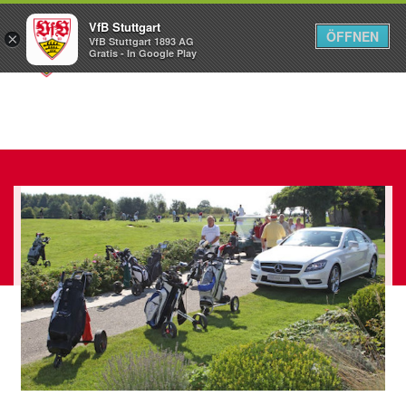
VfB Stuttgart
ÖFFNEN
×
VfB Stuttgart 1893 AG
Menü
Gratis - In Google Play