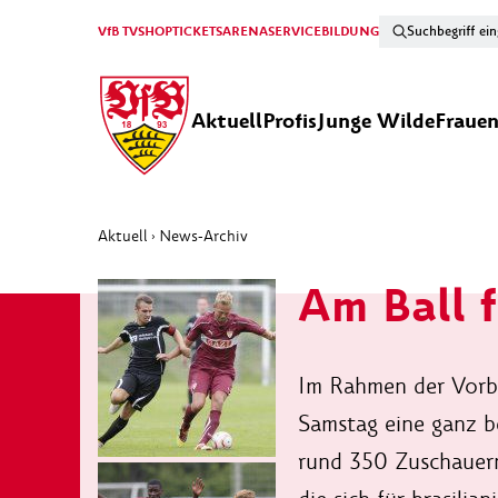
VfB TV
SHOP
TICKETS
ARENA
SERVICE
BILDUNG
Aktuell
Profis
Junge Wilde
Fraue
Aktuell
News-Archiv
›
Am Ball 
Im Rahmen der Vorbe
Samstag eine ganz b
rund 350 Zuschauern