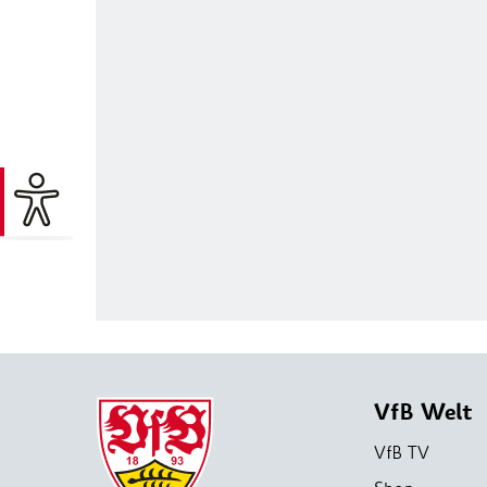
VfB Welt
VfB TV