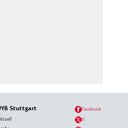
VfB Stuttgart
Facebook
ktuell
X