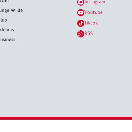
rofis
Instagram
unge Wilde
Youtube
lub
Tiktok
rlebnis
RSS
usiness