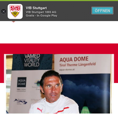
VfB Stuttgart
ÖFFNEN
×
VfB Stuttgart 1893 AG
Menü
Gratis - In Google Play