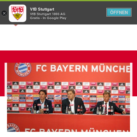
VfB Stuttgart
ÖFFNEN
×
VfB Stuttgart 1893 AG
Menü
Gratis - In Google Play