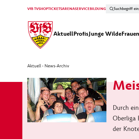
VfB TV
SHOP
TICKETS
ARENA
SERVICE
BILDUNG
Aktuell
Profis
Junge Wilde
Fraue
Aktuell
News-Archiv
›
Meis
Durch ein
Oberliga 
der Knote