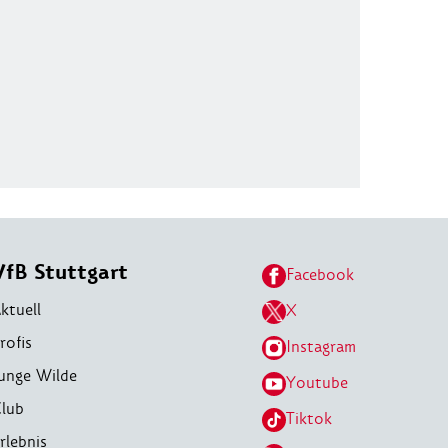
VfB Stuttgart
Facebook
ktuell
X
rofis
Instagram
unge Wilde
Youtube
lub
Tiktok
rlebnis