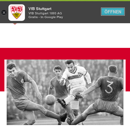
VfB Stuttgart
ÖFFNEN
×
VfB Stuttgart 1893 AG
Menü
Gratis - In Google Play