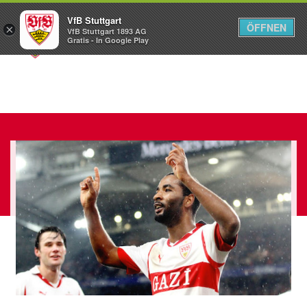
VfB Stuttgart
ÖFFNEN
×
VfB Stuttgart 1893 AG
Menü
Gratis - In Google Play