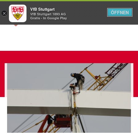
VfB Stuttgart
ÖFFNEN
×
VfB Stuttgart 1893 AG
Menü
Gratis - In Google Play