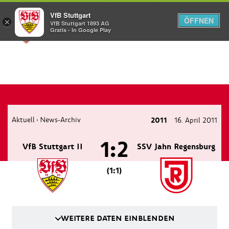
VfB Stuttgart
ÖFFNEN
×
VfB Stuttgart 1893 AG
Menü
Gratis - In Google Play
Aktuell
News-Archiv
2011
16. April 2011
›
1:2
VfB Stuttgart II
SSV Jahn Regensburg
(1:1)
WEITERE DATEN EINBLENDEN